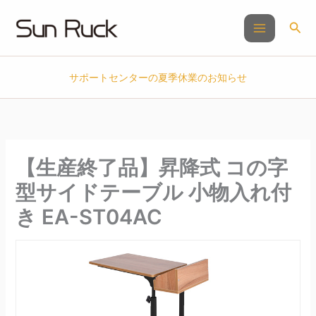
内
容
検
を
索
ス
キ
サポートセンターの夏季休業のお知らせ
ッ
プ
【生産終了品】昇降式 コの字
型サイドテーブル 小物入れ付
き EA-ST04AC