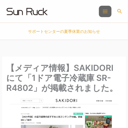
内
容
検
を
索
ス
キ
サポートセンターの夏季休業のお知らせ
ッ
プ
【メディア情報】SAKIDORI
にて「1ドア電子冷蔵庫 SR-
R4802」が掲載されました。