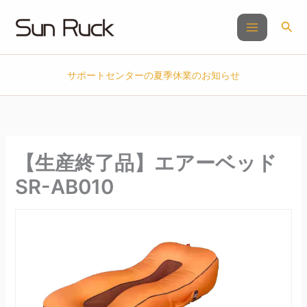
内
容
検
を
索
ス
キ
サポートセンターの夏季休業のお知らせ
ッ
プ
【生産終了品】エアーベッド
SR-AB010