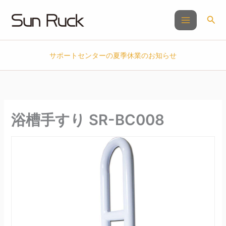
内
容
検
を
索
ス
キ
サポートセンターの夏季休業のお知らせ
ッ
プ
浴槽手すり SR-BC008