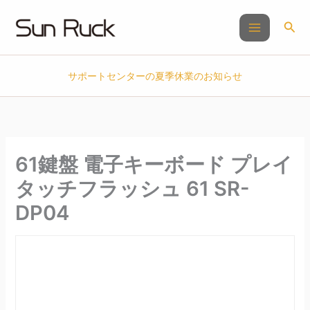
内
容
検
を
索
ス
キ
サポートセンターの夏季休業のお知らせ
ッ
プ
61鍵盤 電子キーボード プレイ
タッチフラッシュ 61 SR-
DP04