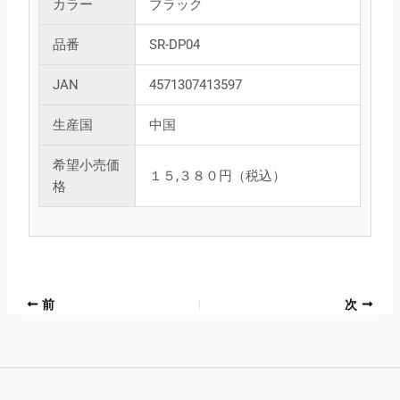
カラー
ブラック
品番
SR-DP04
JAN
4571307413597
生産国
中国
希望小売価
１５,３８０円（税込）
格
前
次