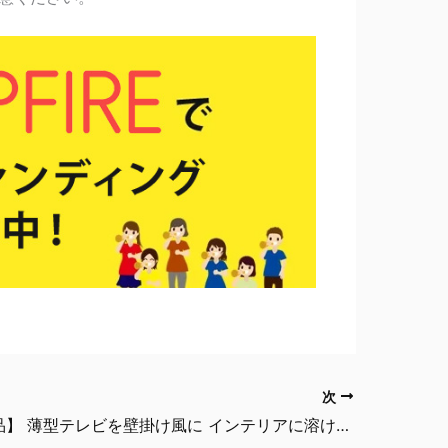
次
【生産終了品】 薄型テレビを壁掛け風に インテリアに溶け込むスマートデザイン 壁掛けテレビスタンド 32～46インチ対応 SR-TVST03