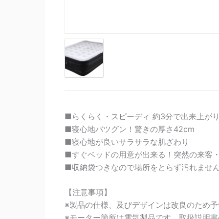
■らくらく・スピーディ 約3分で出来上が
■寝心地バツグン！驚きの厚さ42cm
■寝心地が良いサラサラな肌ざわり
■すぐベッドの用意が出来る！突然の来客
■収納袋つきなので場所をとらず汚れませ
【注意事項】
※製品の仕様、及びデザインは改良のため
※モーター箇所は電気製品です。取扱説明