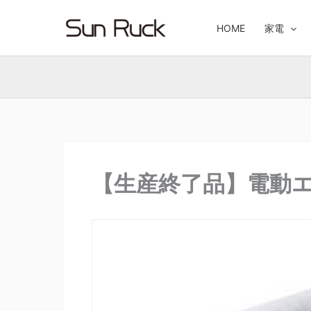
内
容
HOME
家電
を
ス
キ
ッ
プ
【生産終了品】電動エア