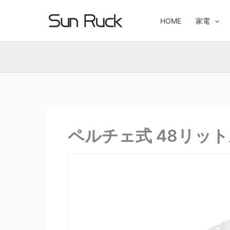
内
容
HOME
家電
を
ス
キ
ッ
プ
ペルチェ式 48リットル