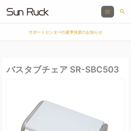
内
容
検
を
索
ス
キ
サポートセンターの夏季休業のお知らせ
ッ
プ
バスタブチェア SR-SBC503