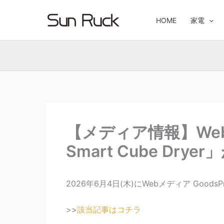
内
容
HOME
家電
を
ス
キ
ッ
プ
【メディア情報】Webメ
Smart Cube Dr
2026年6月4日(木)にWebメディア GoodsP
>>
該当記事はコチラ