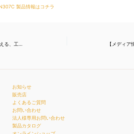
ASMN307C 製品情報はコチラ
梅雨の「乾かない・臭う・干す場所がない」に応える、工事不要の小型衣類乾燥機「Smart Cube Dryer」一般販売開始
お知らせ
販売店
よくあるご質問
お問い合わせ
法人様専用お問い合わせ
製品カタログ
オンラインショップ