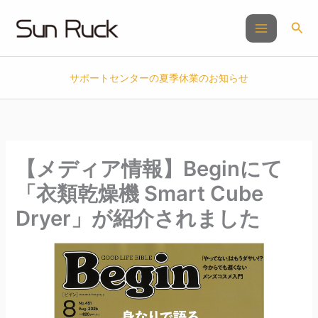
内
容
検
を
索
ス
キ
サポートセンターの夏季休業のお知らせ
ッ
プ
【メディア情報】Beginにて
「衣類乾燥機 Smart Cube
Dryer」が紹介されました